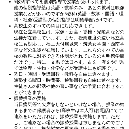
5教科すべてを個別指導で授業が受けられます。
他の個別指導塾は英語・数学のみ、あとの教科は映像
授業などが多いのですが5教科(英語・数学・国語・理
科・社会)受講型の個別指導は明徳学館だけです。
高校生のすべての科目に対応できます。
現在公立高校生は、宗像・新宮・香椎・光陵高などの
生徒が在籍しています。また、授業進度の速い私立高
校にも対応し、福工大付属城東・筑紫女学園・西南学
院などの生徒が在籍しています。これらのすべての高
校の教科に対応できる体制がとれているのも明徳学館
だけです。特に、文系では日本史、古文・漢文や理系
では物理・生物・化学などが受講生にも好評です。
曜日・時間・受講回数・教科を自由に選べます。
通塾する曜日・時間帯、通塾回数も自由に選べます。
生徒さんの部活や他の習い事などの予定に合わせるこ
とができます。
振替授業の実施
当日病気等で欠席をしないといけない場合、授業の始
まるまでに保護者から(高校生は本人可)お電話にてご
連絡をいただければ、振替授業を実施します。ただ
し、ご連絡ない場合の振替授業は致しませんのでご了
承ください。振替授業の再振替はいかなる場合でも致