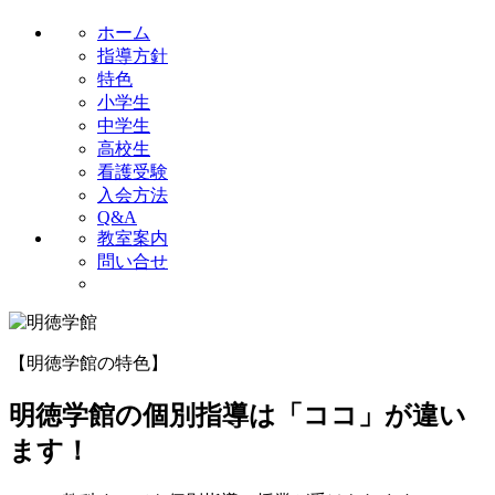
ホーム
指導方針
特色
小学生
中学生
高校生
看護受験
入会方法
Q&A
教室案内
問い合せ
【明徳学館の特色】
明徳学館の個別指導は「ココ」が違い
ます！