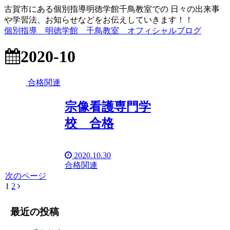
古賀市にある個別指導明徳学館千鳥教室での 日々の出来事
や学習法、お知らせなどをお伝えしていきます！！
個別指導 明徳学館 千鳥教室 オフィシャルブログ
2020-10
合格関連
宗像看護専門学
校 合格
2020.10.30
合格関連
次のページ
1
2
最近の投稿