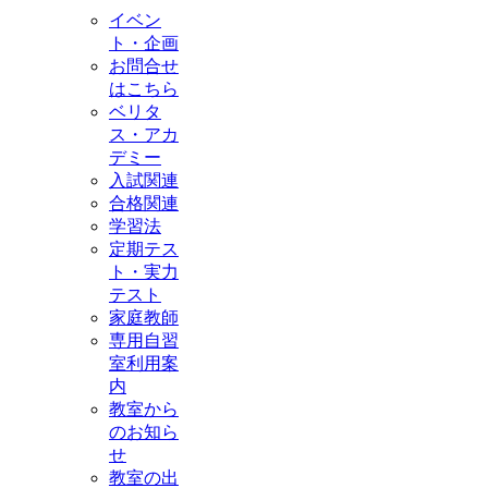
イベン
ト・企画
お問合せ
はこちら
ベリタ
ス・アカ
デミー
入試関連
合格関連
学習法
定期テス
ト・実力
テスト
家庭教師
専用自習
室利用案
内
教室から
のお知ら
せ
教室の出