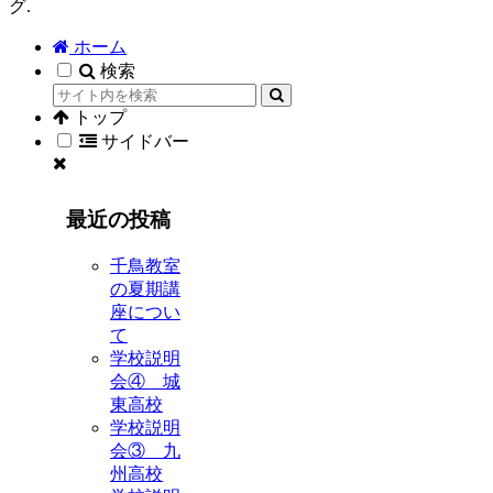
グ.
ホーム
検索
トップ
サイドバー
最近の投稿
千鳥教室
の夏期講
座につい
て
学校説明
会④ 城
東高校
学校説明
会③ 九
州高校