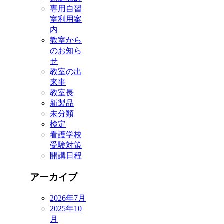
専用自習
室利用案
内
教室から
のお知ら
せ
教室の出
来事
教室長
新製品
未分類
検定
看護学校
受験対策
開講日程
アーカイブ
2026年7月
2025年10
月