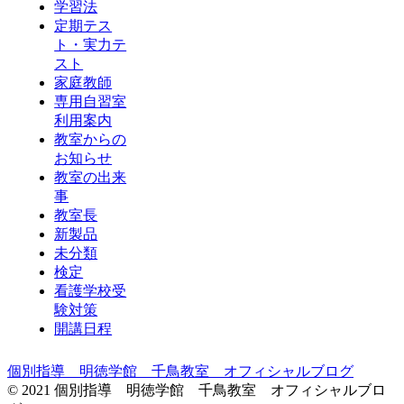
学習法
定期テス
ト・実力テ
スト
家庭教師
専用自習室
利用案内
教室からの
お知らせ
教室の出来
事
教室長
新製品
未分類
検定
看護学校受
験対策
開講日程
個別指導 明徳学館 千鳥教室 オフィシャルブログ
© 2021 個別指導 明徳学館 千鳥教室 オフィシャルブロ