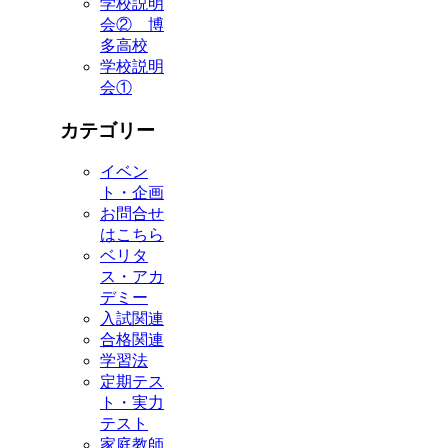
学校説明
会② 博
多高校
学校説明
会①
カテゴリー
イベン
ト・企画
お問合せ
はこちら
ベリタ
ス・アカ
デミー
入試関連
合格関連
学習法
定期テス
ト・実力
テスト
家庭教師