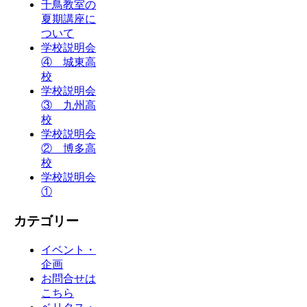
千鳥教室の
夏期講座に
ついて
学校説明会
④ 城東高
校
学校説明会
③ 九州高
校
学校説明会
② 博多高
校
学校説明会
①
カテゴリー
イベント・
企画
お問合せは
こちら