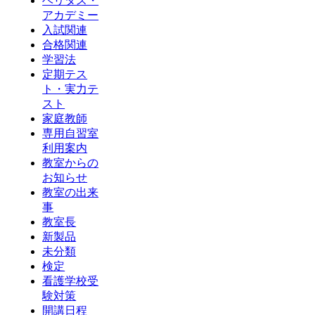
ベリタス・
アカデミー
入試関連
合格関連
学習法
定期テス
ト・実力テ
スト
家庭教師
専用自習室
利用案内
教室からの
お知らせ
教室の出来
事
教室長
新製品
未分類
検定
看護学校受
験対策
開講日程