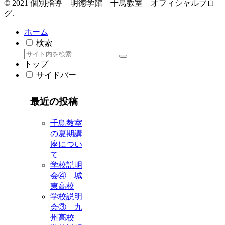
© 2021 個別指導 明徳学館 千鳥教室 オフィシャルブロ
グ.
ホーム
検索
トップ
サイドバー
最近の投稿
千鳥教室
の夏期講
座につい
て
学校説明
会④ 城
東高校
学校説明
会③ 九
州高校