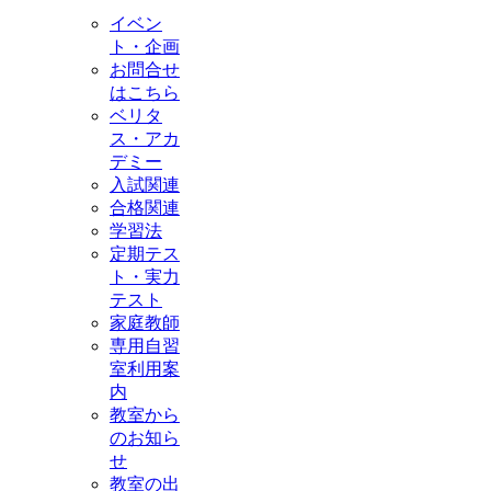
イベン
ト・企画
お問合せ
はこちら
ベリタ
ス・アカ
デミー
入試関連
合格関連
学習法
定期テス
ト・実力
テスト
家庭教師
専用自習
室利用案
内
教室から
のお知ら
せ
教室の出