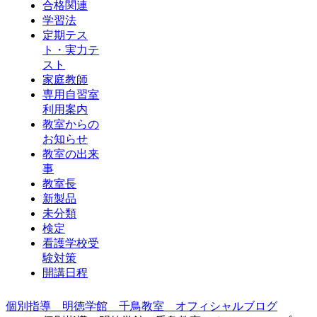
合格関連
学習法
定期テス
ト・実力テ
スト
家庭教師
専用自習室
利用案内
教室からの
お知らせ
教室の出来
事
教室長
新製品
未分類
検定
看護学校受
験対策
開講日程
個別指導 明徳学館 千鳥教室 オフィシャルブログ