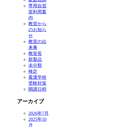
専用自習
室利用案
内
教室から
のお知ら
せ
教室の出
来事
教室長
新製品
未分類
検定
看護学校
受験対策
開講日程
アーカイブ
2026年7月
2025年10
月