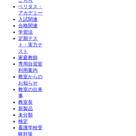
こちら
ベリタス・
アカデミー
入試関連
合格関連
学習法
定期テス
ト・実力テ
スト
家庭教師
専用自習室
利用案内
教室からの
お知らせ
教室の出来
事
教室長
新製品
未分類
検定
看護学校受
験対策