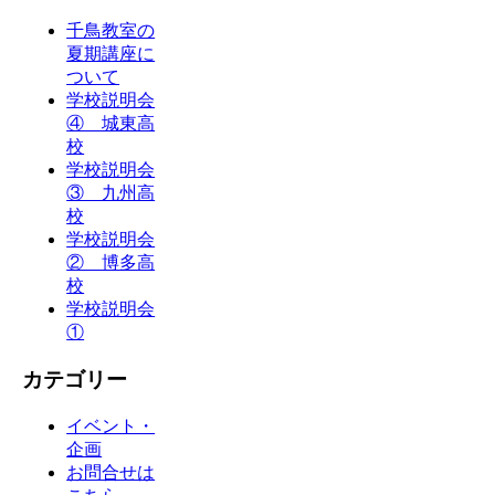
千鳥教室の
夏期講座に
ついて
学校説明会
④ 城東高
校
学校説明会
③ 九州高
校
学校説明会
② 博多高
校
学校説明会
①
カテゴリー
イベント・
企画
お問合せは