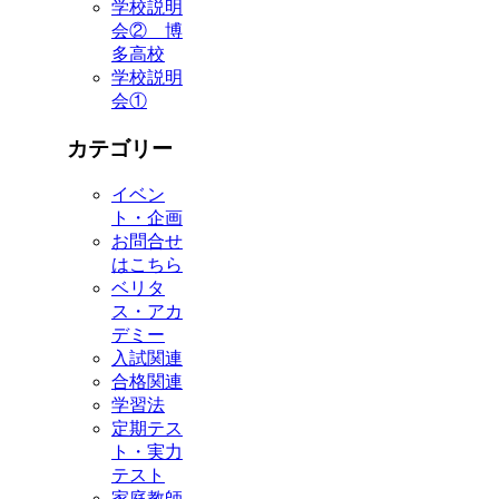
学校説明
会② 博
多高校
学校説明
会①
カテゴリー
イベン
ト・企画
お問合せ
はこちら
ベリタ
ス・アカ
デミー
入試関連
合格関連
学習法
定期テス
ト・実力
テスト
家庭教師